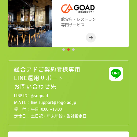
小売店舗
フィットネスジム
飲食店・レストラン
小売店舗
フィットネスジム
専門サービス
専門サービス
専門サービス
専門サービス
専門サービス
総合アドご契約者様専用
LINE運用サポート
お問い合わせ先
LINE ID
@sogoad
M A I L
line-support@sogo-ad.jp
受 付
平日10:00〜18:00
定休日
土日祝・年末年始・当社指定日