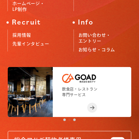
ホームページ・
LP制作
Recruit
Info
採用情報
お問い合わせ・
エントリー
先輩インタビュー
お知らせ・コラム
小売店舗
フィットネスジム
飲食店・レストラン
小売店舗
フィットネスジム
専門サービス
専門サービス
専門サービス
専門サービス
専門サービス