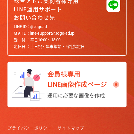
総合アドご契約者様専用
LINE運用サポート
お問い合わせ先
LINE ID
@sogoad
M A I L
line-support@sogo-ad.jp
受 付
平日10:00〜18:00
定休日
土日祝・年末年始・当社指定日
プライバシーポリシー
サイトマップ