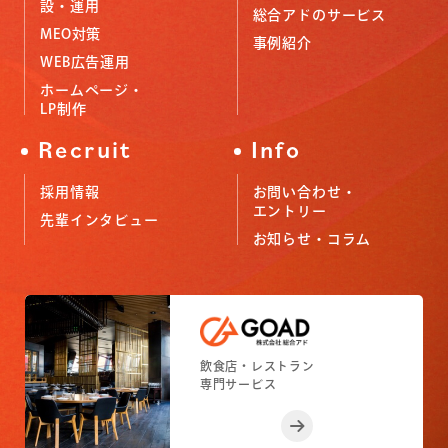
設・運用
総合アドのサービス
MEO対策
事例紹介
WEB広告運用
ホームページ・
LP制作
Recruit
Info
採用情報
お問い合わせ・
エントリー
先輩インタビュー
お知らせ・コラム
小売店舗
フィットネスジム
飲食店・レストラン
小売店舗
フィットネスジム
専門サービス
専門サービス
専門サービス
専門サービス
専門サービス