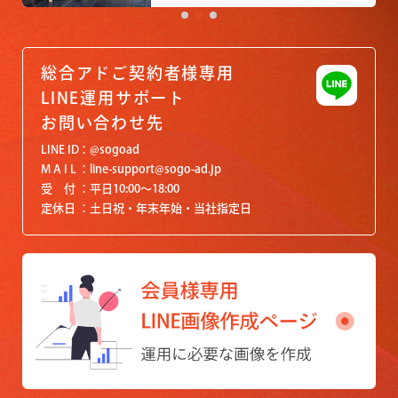
総合アドご契約者様専用
LINE運用サポート
お問い合わせ先
LINE ID
@sogoad
M A I L
line-support@sogo-ad.jp
受 付
平日10:00〜18:00
定休日
土日祝・年末年始・当社指定日