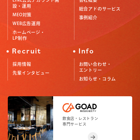
LINE公式アカウント開
会社概要
設・運用
総合アドのサービス
MEO対策
事例紹介
WEB広告運用
ホームページ・
LP制作
Recruit
Info
採用情報
お問い合わせ・
エントリー
先輩インタビュー
お知らせ・コラム
小売店舗
フィットネスジム
飲食店・レストラン
小売店舗
フィットネスジム
専門サービス
専門サービス
専門サービス
専門サービス
専門サービス