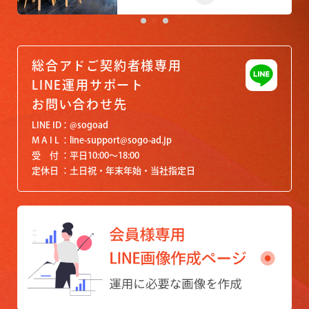
総合アドご契約者様専用
LINE運用サポート
お問い合わせ先
LINE ID
@sogoad
M A I L
line-support@sogo-ad.jp
受 付
平日10:00〜18:00
定休日
土日祝・年末年始・当社指定日