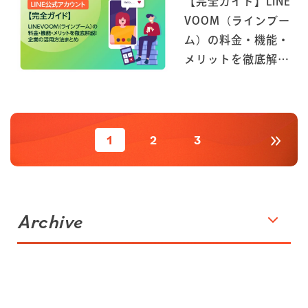
【完全ガイド】LINE
VOOM（ラインブー
ム）の料金・機能・
メリットを徹底解
説！企業の活用方法
まとめ
1
2
3
Archive