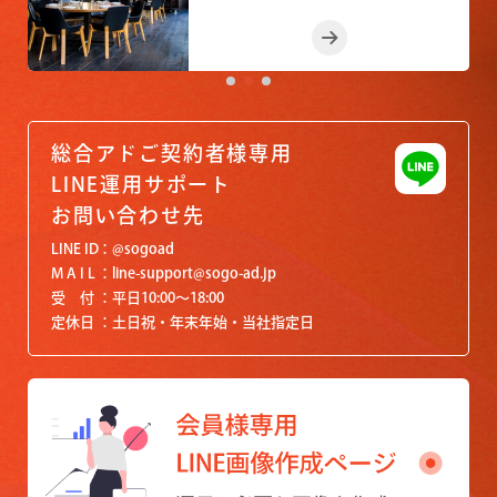
総合アドご契約者様専用
LINE運用サポート
お問い合わせ先
LINE ID
@sogoad
M A I L
line-support@sogo-ad.jp
受 付
平日10:00〜18:00
定休日
土日祝・年末年始・当社指定日