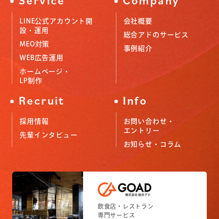
Service
Company
LINE公式アカウント開
会社概要
設・運用
総合アドのサービス
MEO対策
事例紹介
WEB広告運用
ホームページ・
LP制作
Recruit
Info
採用情報
お問い合わせ・
エントリー
先輩インタビュー
お知らせ・コラム
小売店舗
フィットネスジム
飲食店・レストラン
小売店舗
フィットネスジム
専門サービス
専門サービス
専門サービス
専門サービス
専門サービス